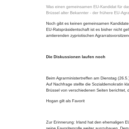
Was einen gemeinsamen EU-Kandidat für das A
Brüssel alter Bekannter - der frühere EU-Ag
Noch gibt es keinen gemeinsamen Kandidaten
EU-Ratspräsidentschaft ist es bisher nicht g
amtierenden zypriotischen Agrarratsvorsitzen
Die Diskussionen laufen noch
Beim Agrarministertreffen am Dienstag (26.5.
Auf Nachfrage stellte die Sozialdemokratin kl
Brüssel von verschiedenen Seiten berichtet, d
Hogan gilt als Favorit
Zur Erinnerung: Irland hat den ehemaligen E
seine Favoritenrolle weiter auszubauen. Dem