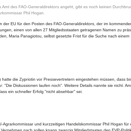
mt des FAO-Generaldirektors angeht, gibt es noch keinen Durchbruch.
rarkommissar Phil Hogan.
 der EU für den Posten des FAO-Generaldirektors, der im kommenden 
elungen, einen von allen 27 Mitgliedsstaaten getragenen Namen zu präs
den, Maria Panagiotou, selbst gesetzte Frist für die Suche nach einem
) hatte die Zypriotin vor Pressevertretern eingestehen müssen, dass bi
ar: "Die Diskussionen laufen noch". Weitere Details nannte sie nicht. 
ass ein schneller Erfolg "nicht absehbar" sei.
U-Agrarkommissar und kurzzeitigen Handelskommissar Phil Hogan für d
 Vernehmen nach sollen knapp zwanzig Mitgliedstaaten den EVP-Politi