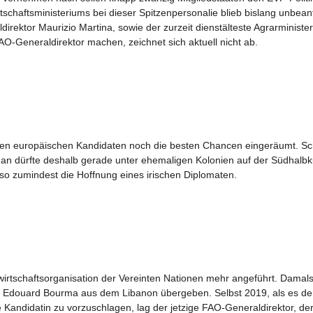
schaftsministeriums bei dieser Spitzenpersonalie blieb bislang unbea
irektor Maurizio Martina, sowie der zurzeit dienstälteste Agrarminister 
O-Generaldirektor machen, zeichnet sich aktuell nicht ab.
n europäischen Kandidaten noch die besten Chancen eingeräumt. Schlie
gan dürfte deshalb gerade unter ehemaligen Kolonien auf der Südhalb
so zumindest die Hoffnung eines irischen Diplomaten.
wirtschaftsorganisation der Vereinten Nationen mehr angeführt. Damal
r Edouard Bourma aus dem Libanon übergeben. Selbst 2019, als es der
andidatin zu vorzuschlagen, lag der jetzige FAO-Generaldirektor, der