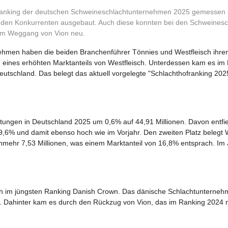
-Ranking der deutschen Schweineschlachtunternehmen 2025 gemessen 
den Konkurrenten ausgebaut. Auch diese konnten bei den Schweinesc
 dem Weggang von Vion neu.
hmen haben die beiden Branchenführer Tönnies und Westfleisch ihren
 eines erhöhten Marktanteils von Westfleisch. Unterdessen kam es im 
utschland. Das belegt das aktuell vorgelegte "Schlachthofranking 202
ungen in Deutschland 2025 um 0,6% auf 44,91 Millionen. Davon entfie
 29,6% und damit ebenso hoch wie im Vorjahr. Den zweiten Platz belegt 
mehr 7,53 Millionen, was einem Marktanteil von 16,8% entsprach. Im 
uch im jüngsten Ranking Danish Crown. Das dänische Schlachtunterneh
r. Dahinter kam es durch den Rückzug von Vion, das im Ranking 2024 m