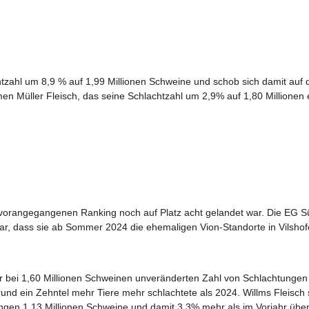
tzahl um 8,9 % auf 1,99 Millionen Schweine und schob sich damit auf d
 Müller Fleisch, das seine Schlachtzahl um 2,9% auf 1,80 Millionen e
 vorangegangenen Ranking noch auf Platz acht gelandet war. Die EG S
war, dass sie ab Sommer 2024 die ehemaligen Vion-Standorte in Vilshof
r bei 1,60 Millionen Schweinen unveränderten Zahl von Schlachtunge
und ein Zehntel mehr Tiere mehr schlachtete als 2024. Willms Fleisch 
ingen 1,13 Millionen Schweine und damit 3,3% mehr als im Vorjahr übe